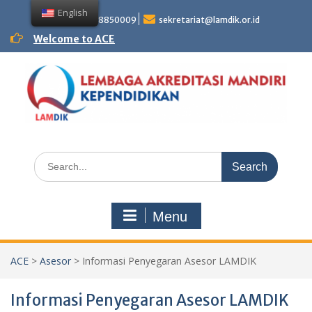
Skip
English
to
+62 81358850009
sekretariat@lamdik.or.id
content
Welcome to ACE
Search
for:
Menu
ACE
>
Asesor
>
Informasi Penyegaran Asesor LAMDIK
Informasi Penyegaran Asesor LAMDIK