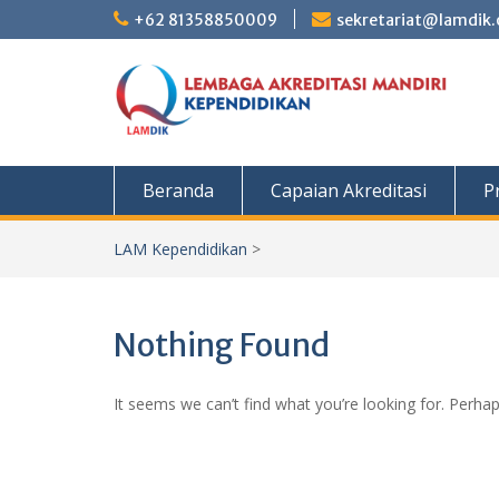
Skip
+62 81358850009
sekretariat@lamdik.o
to
content
Beranda
Capaian Akreditasi
Pr
LAM Kependidikan
>
Nothing Found
It seems we can’t find what you’re looking for. Perha