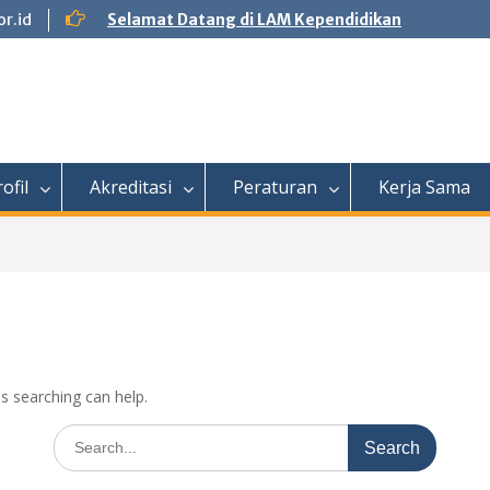
r.id
Selamat Datang di LAM Kependidikan
ofil
Akreditasi
Peraturan
Kerja Sama
ps searching can help.
Search
for: