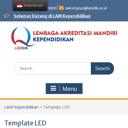
Skip
Indonesian
to
+62 81358850009
sekretariat@lamdik.or.id
content
Selamat Datang di LAM Kependidikan
Search
for:
Menu
LAM Kependidikan
>
Template LED
Template LED