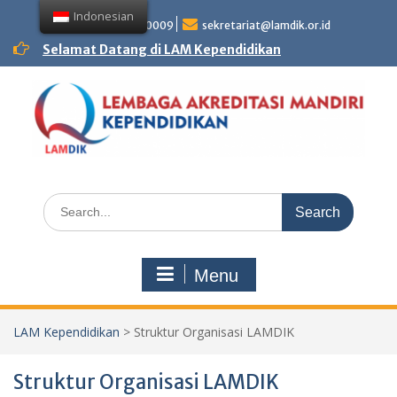
Skip
Indonesian
to
+62 81358850009
sekretariat@lamdik.or.id
content
Selamat Datang di LAM Kependidikan
Search
for:
Menu
LAM Kependidikan
>
Struktur Organisasi LAMDIK
Struktur Organisasi LAMDIK