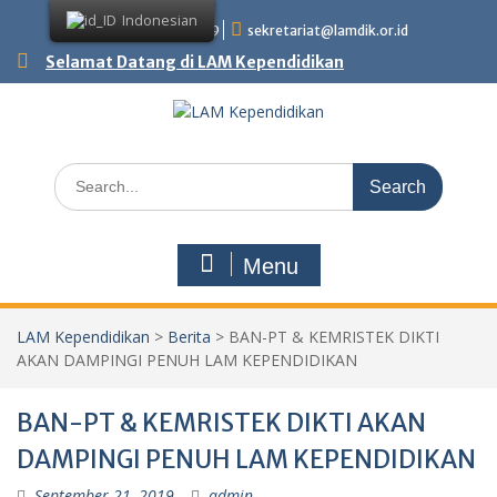
Skip
Indonesian
+62 81358850009
sekretariat@lamdik.or.id
to
content
Selamat Datang di LAM Kependidikan
Search
for:
Menu
LAM Kependidikan
>
Berita
>
BAN-PT & KEMRISTEK DIKTI
AKAN DAMPINGI PENUH LAM KEPENDIDIKAN
BAN-PT & KEMRISTEK DIKTI AKAN
DAMPINGI PENUH LAM KEPENDIDIKAN
September 21, 2019
admin