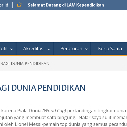
r.id
Selamat Datang di LAM Kependidikan
ofil
Akreditasi
Peraturan
Kerja Sama
A BAGI DUNIA PENDIDIKAN
BAGI DUNIA PENDIDIKAN
 karena Piala Dunia
(World Cup)
pertandingan tingkat dunia
kejutan yang membuat sata bingung. Nalar saya sulit mema
 oleh Lionel Messi-pemain top dunia yang semua pecandu