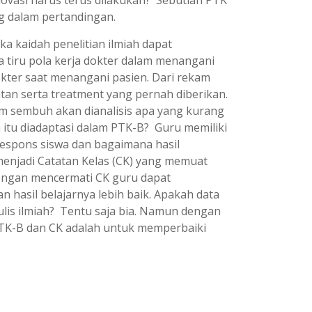
novasi harus terus dilakukan? Sebutlah PTK
g dalam pertandingan.
a kaidah penelitian ilmiah dapat
 tiru pola kerja dokter dalam menangani
kter saat menangani pasien. Dari rekam
atan serta treatment yang pernah diberikan.
lum sembuh akan dianalisis apa yang kurang
 itu diadaptasi dalam PTK-B? Guru memiliki
respons siswa dan bagaimana hasil
menjadi Catatan Kelas (CK) yang memuat
 Dengan mencermati CK guru dapat
 hasil belajarnya lebih baik. Apakah data
lis ilmiah? Tentu saja bia. Namun dengan
PTK-B dan CK adalah untuk memperbaiki