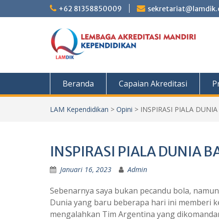
Skip
+62 81358850009
sekretariat@lamdik.o
to
content
Beranda
Capaian Akreditasi
Pr
LAM Kependidikan
>
Opini
>
INSPIRASI PIALA DUNI
INSPIRASI PIALA DUNIA 
Januari 16, 2023
Admin
Sebenarnya saya bukan pecandu bola, namun
Dunia yang baru beberapa hari ini memberi 
mengalahkan Tim Argentina yang dikomandani