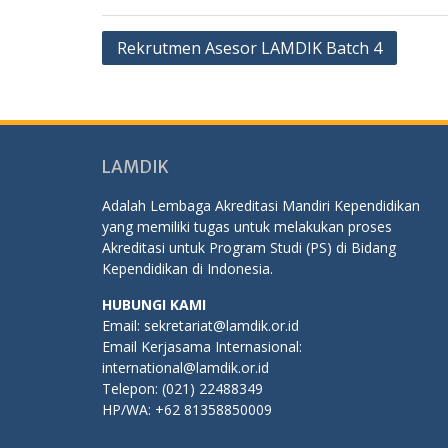
Navigasi
Rekrutmen Asesor LAMDIK Batch 4
pos
LAMDIK
Adalah Lembaga Akreditasi Mandiri Kependidikan
yang memiliki tugas untuk melakukan proses
Akreditasi untuk Program Studi (PS) di Bidang
Kependidikan di Indonesia.
HUBUNGI KAMI
Email: sekretariat@lamdik.or.id
Email Kerjasama Internasional:
international@lamdik.or.id
Telepon: (021) 22488349
HP/WA: +62 81358850009