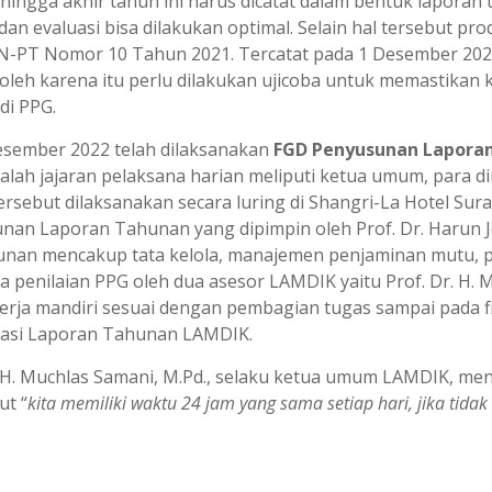
ingga akhir tahun ini harus dicatat dalam bentuk laporan t
 evaluasi bisa dilakukan optimal. Selain hal tersebut pro
-PT Nomor 10 Tahun 2021. Tercatat pada 1 Desember 2022
eh karena itu perlu dilakukan ujicoba untuk memastikan ke
di PPG.
esember 2022 telah dilaksanakan
FGD Penyusunan Laporan
dalah jajaran pelaksana harian meliputi ketua umum, para dir
tersebut dilaksanakan secara luring di Shangri-La Hotel Su
nan Laporan Tahunan yang dipimpin oleh Prof. Dr. Harun Jo
unan mencakup tata kelola, manajemen penjaminan mutu, pr
a penilaian PPG oleh dua asesor LAMDIK yaitu Prof. Dr. H. Mu
erja mandiri sesuai dengan pembagian tugas sampai pada f
isasi Laporan Tahunan LAMDIK.
 Dr. H. Muchlas Samani, M.Pd., selaku ketua umum LAMDIK, m
ut “
kita memiliki waktu 24 jam yang sama setiap hari, jika tid