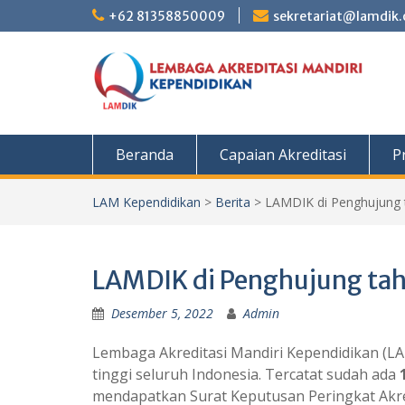
Skip
+62 81358850009
sekretariat@lamdik.o
to
content
Beranda
Capaian Akreditasi
Pr
LAM Kependidikan
>
Berita
>
LAMDIK di Penghujung 
LAMDIK di Penghujung ta
Desember 5, 2022
Admin
Lembaga Akreditasi Mandiri Kependidikan (LA
tinggi seluruh Indonesia. Tercatat sudah ada
mendapatkan Surat Keputusan Peringkat Akre