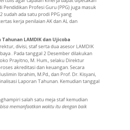
ertulis agar capaian kinerja dapat dipetakan
di Pendidikan Profesi Guru (PPG) juga masuk
 sudah ada satu prodi PPG yang
rtas kerja penilaian AK dan AL dan
 Tahunan LAMDIK dan Ujicoba
ektur, divisi, staf serta dua asesor LAMDIK
rabaya . Pada tanggal 2 Desember dilakukan
ko Prayitno, M. Hum., selaku Direktur
oses akreditasi dan keuangan. Secara
slimin Ibrahim, M.Pd., dan Prof. Dr. Kisyani,
inalisasi Laporan Tahunan. Kemudian tanggal
enghampiri salah satu meja staf kemudian
ak bisa memanfaatkan waktu itu dengan baik