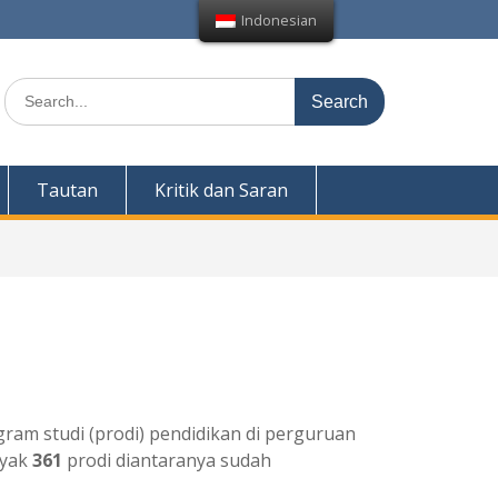
Indonesian
Search
for:
Tautan
Kritik dan Saran
ram studi (prodi) pendidikan di perguruan
nyak
361
prodi diantaranya sudah