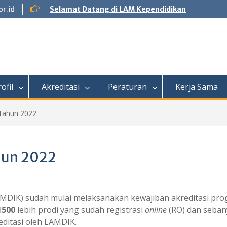
r.id
Selamat Datang di LAM Kependidikan
ofil
Akreditasi
Peraturan
Kerja Sama
tahun 2022
hun 2022
MDIK) sudah mulai melaksanakan kewajiban akreditasi prog
1500
lebih prodi yang sudah registrasi
online
(RO) dan seba
ditasi oleh LAMDIK.